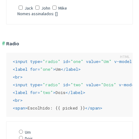
Jack
John
Mike
Nomes assinalados: []
Radio
<
input
type
=
"radio"
id
=
"one"
value
=
"Um"
v-model
=
"
<
label
for
=
"one"
>
Um
</
label
>
<
br
>
<
input
type
=
"radio"
id
=
"two"
value
=
"Dois"
v-model
=
<
label
for
=
"two"
>
Dois
</
label
>
<
br
>
<
span
>
Escolhido: {{ picked }}
</
span
>
Um
Dois