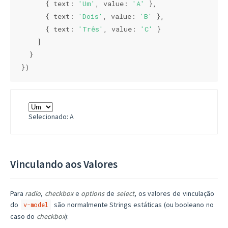
      { 
text
: 
'Um'
, 
value
: 
'A'
 },

      { 
text
: 
'Dois'
, 
value
: 
'B'
 },

      { 
text
: 
'Três'
, 
value
: 
'C'
 }

    ]

  }

})
Selecionado: A
Vinculando aos Valores
Para
radio
,
checkbox
e
options
de
select
, os valores de vinculação
do
são normalmente Strings estáticas (ou booleano no
v-model
caso do
checkbox
):