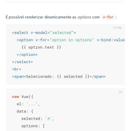
É possível renderizar dinamicamente as
options
com
:
v-for
<
select
v-model
=
"selected"
>
<
option
v-for
=
"option in options"
v-bind:value
=
"
    {{ option.text }}

</
option
>
</
select
>
<
br
>
<
span
>
Selecionado: {{ selected }}
</
span
>
new
 Vue({

el
: 
'...'
,

data
: {

selected
: 
'A'
,

options
: [
