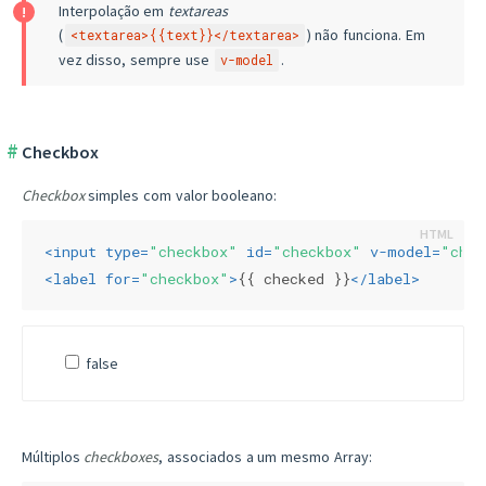
Interpolação em
textareas
(
) não funciona. Em
<textarea>{{text}}</textarea>
vez disso, sempre use
.
v-model
Checkbox
Checkbox
simples com valor booleano:
<
input
type
=
"checkbox"
id
=
"checkbox"
v-model
=
"chec
<
label
for
=
"checkbox"
>
{{ checked }}
</
label
>
false
Múltiplos
checkboxes
, associados a um mesmo Array: