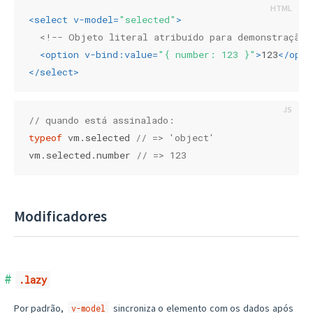
<
select
v-model
=
"selected"
>
<!-- Objeto literal atribuído para demonstração 
<
option
v-bind:value
=
"{ number: 123 }"
>
123
</
opti
</
select
>
// quando está assinalado:
typeof
 vm.selected 
// => 'object'
vm.selected.number 
// => 123
Modificadores
.lazy
Por padrão,
sincroniza o elemento com os dados após
v-model