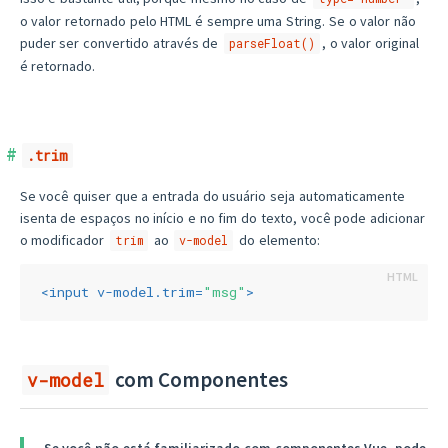
o valor retornado pelo HTML é sempre uma String. Se o valor não
puder ser convertido através de
, o valor original
parseFloat()
é retornado.
.trim
Se você quiser que a entrada do usuário seja automaticamente
isenta de espaços no início e no fim do texto, você pode adicionar
o modificador
ao
do elemento:
trim
v-model
<
input
v-model.trim
=
"msg"
>
com Componentes
v-model
Se você não está familiarizado com componentes Vue, pode