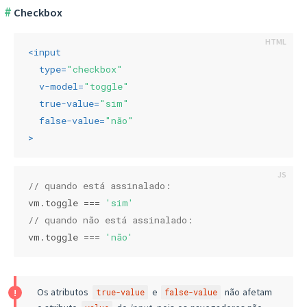
Checkbox
<
input
type
=
"checkbox"
v-model
=
"toggle"
true-value
=
"sim"
false-value
=
"não"
>
// quando está assinalado:
vm.toggle === 
'sim'
// quando não está assinalado:
vm.toggle === 
'não'
Os atributos
e
não afetam
true-value
false-value