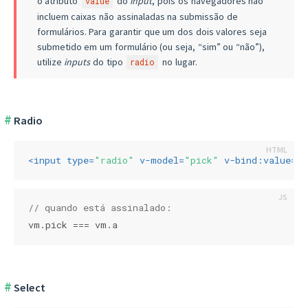
o atributo
do
input
, pois os navegadores não
value
incluem caixas não assinaladas na submissão de
formulários. Para garantir que um dos dois valores seja
submetido em um formulário (ou seja, “sim” ou “não”),
utilize
inputs
do tipo
no lugar.
radio
Radio
<
input
type
=
"radio"
v-model
=
"pick"
v-bind:value
=
"a
// quando está assinalado:
vm.pick === vm.a
Select