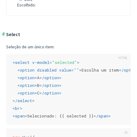
Escolhido:
Select
Seleção de um único item:
<
select
v-model
=
"selected"
>
<
option
disabled
value
=
""
>
Escolha um item
</
optio
<
option
>
A
</
option
>
<
option
>
B
</
option
>
<
option
>
C
</
option
>
</
select
>
<
br
>
<
span
>
Selecionado: {{ selected }}
</
span
>