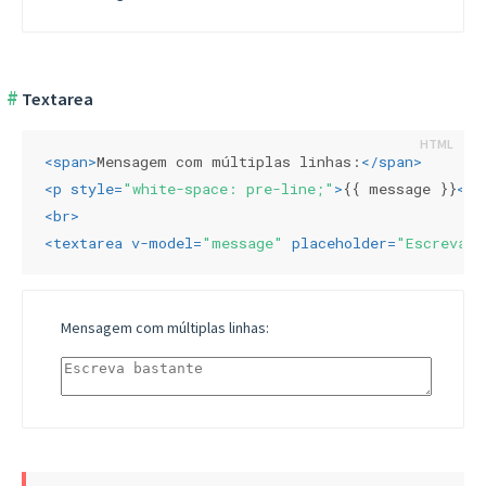
Textarea
<
span
>
Mensagem com múltiplas linhas:
</
span
>
<
p
style
=
"white-space: pre-line;"
>
{{ message }}
</
p
<
br
>
<
textarea
v-model
=
"message"
placeholder
=
"Escreva b
Mensagem com múltiplas linhas: