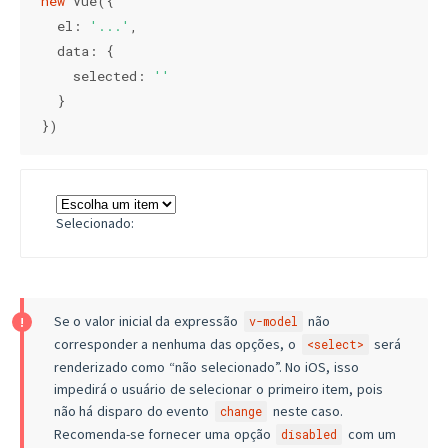
new
 Vue({

el
: 
'...'
,

data
: {

selected
: 
''
  }

})
Selecionado:
Se o valor inicial da expressão
não
v-model
corresponder a nenhuma das opções, o
será
<select>
renderizado como “não selecionado”. No iOS, isso
impedirá o usuário de selecionar o primeiro item, pois
não há disparo do evento
neste caso.
change
Recomenda-se fornecer uma opção
com um
disabled