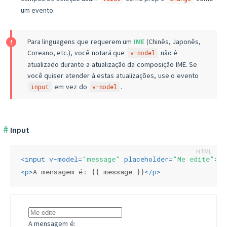
um evento.
Para linguagens que requerem um
IME
(Chinês, Japonês,
Coreano, etc.), você notará que
não é
v-model
atualizado durante a atualização da composição IME. Se
você quiser atender à estas atualizações, use o evento
em vez do
.
input
v-model
Input
<
input
v-model
=
"message"
placeholder
=
"Me edite"
>
<
p
>
A mensagem é: {{ message }}
</
p
>
A mensagem é: