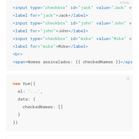
<
input
type
=
"checkbox"
id
=
"jack"
value
=
"Jack"
v-m
<
label
for
=
"jack"
>
Jack
</
label
>
<
input
type
=
"checkbox"
id
=
"john"
value
=
"John"
v-m
<
label
for
=
"john"
>
John
</
label
>
<
input
type
=
"checkbox"
id
=
"mike"
value
=
"Mike"
v-m
<
label
for
=
"mike"
>
Mike
</
label
>
<
br
>
<
span
>
Nomes assinalados: {{ checkedNames }}
</
span
>
new
 Vue({

el
: 
'...'
,

data
: {

checkedNames
: []

  }

})