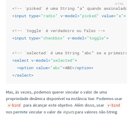
<!-- `picked` é uma String "a" quando assinalado -
<
input
type
=
"radio"
v-model
=
"picked"
value
=
"a"
>
<!-- `toggle` é verdadeiro ou falso -->
<
input
type
=
"checkbox"
v-model
=
"toggle"
>
<!-- `selected` é uma String "abc" se a primeira o
<
select
v-model
=
"selected"
>
<
option
value
=
"abc"
>
ABC
</
option
>
</
select
>
Mas, às vezes, podemos querer vincular o valor de uma
propriedade dinâmica disponível na instância Vue. Podemos usar
para alcançar este objetivo. Além disso, usar
v-bind
v-bind
nos permite vincular o valor de
inputs
para valores não-String.