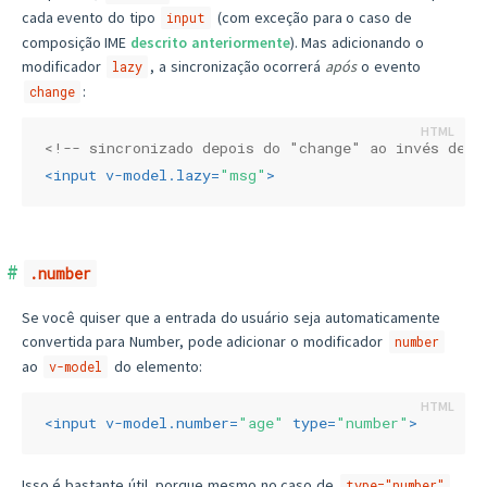
cada evento do tipo
(com exceção para o caso de
input
composição IME
descrito anteriormente
). Mas adicionando o
modificador
, a sincronização ocorrerá
após
o evento
lazy
:
change
<!-- sincronizado depois do "change" ao invés de "
<
input
v-model.lazy
=
"msg"
>
.number
Se você quiser que a entrada do usuário seja automaticamente
convertida para Number, pode adicionar o modificador
number
ao
do elemento:
v-model
<
input
v-model.number
=
"age"
type
=
"number"
>
Isso é bastante útil, porque mesmo no caso de
,
type="number"