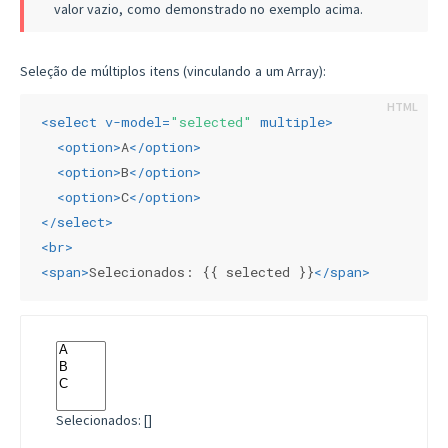
valor vazio, como demonstrado no exemplo acima.
Seleção de múltiplos itens (vinculando a um Array):
<
select
v-model
=
"selected"
multiple
>
<
option
>
A
</
option
>
<
option
>
B
</
option
>
<
option
>
C
</
option
>
</
select
>
<
br
>
<
span
>
Selecionados: {{ selected }}
</
span
>
Selecionados: []