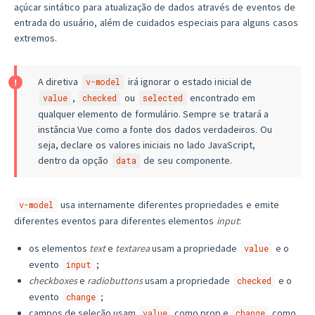
açúcar sintático para atualização de dados através de eventos de
entrada do usuário, além de cuidados especiais para alguns casos
extremos.
A diretiva
irá ignorar o estado inicial de
v-model
,
ou
encontrado em
value
checked
selected
qualquer elemento de formulário. Sempre se tratará a
instância Vue como a fonte dos dados verdadeiros. Ou
seja, declare os valores iniciais no lado JavaScript,
dentro da opção
de seu componente.
data
usa internamente diferentes propriedades e emite
v-model
diferentes eventos para diferentes elementos
input
:
os elementos
text
e
textarea
usam a propriedade
e o
value
evento
;
input
checkboxes
e
radiobuttons
usam a propriedade
e o
checked
evento
;
change
campos de seleção usam
como prop e
como
value
change