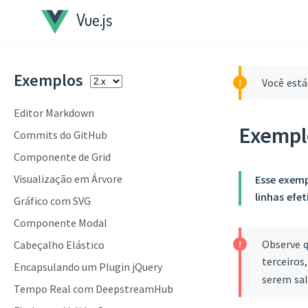
Vue.js
Exemplos
Você está
Editor Markdown
Exempl
Commits do GitHub
Componente de Grid
Visualização em Árvore
Esse exemp
linhas efe
Gráfico com SVG
Componente Modal
Observe q
Cabeçalho Elástico
terceiros
Encapsulando um Plugin jQuery
serem sal
Tempo Real com DeepstreamHub