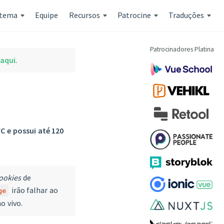
stema
Equipe
Recursos
Patrocine
Traduções
Patrocinadores Platina
 aqui
.
 e possui até 120
ookies
de
irão falhar ao
ge
o vivo.